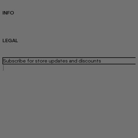
INFO
Sustainability
About us
Blog
LEGAL
Privacy Policy
Refund Policy
Terms Of Service