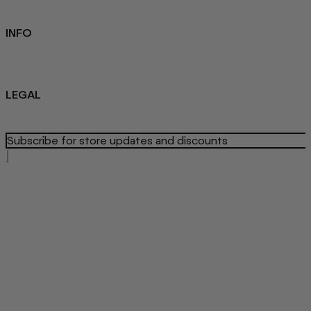
Student Discount
Contact Us
INFO
Sustainability
About us
Blog
LEGAL
Privacy Policy
Refund Policy
Terms Of Service