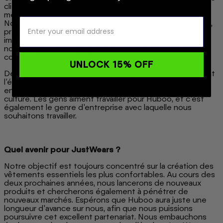
clients savent que leur commande sera expédiée le jour
même, à condition qu'elle soit passée avant 14 heures.
Nous savons également que cela se produit 7 jours sur 7,
près de 365 jours par an. Nos clients trouvent cela très
impressionnant, surtout pendant les hautes saisons, où
nous recevons chaque jour un énorme volume de
commandes.
UNLOCK 15% OFF
De plus, lorsque vous allez à l'entrepôt et voyez comment
l'équipe Huboo interagit, vous pouvez dire que c'est un
endroit agréable où travailler et où il y a une excellente
culture. Les gens aiment travailler pour Huboo, et c'est
également le genre d'entreprise avec laquelle nous
souhaitons travailler.
Quel avenir pour JustWears ?
Notre objectif est toujours concentré sur la création des
vêtements essentiels les plus confortables. Au cours des
deux prochaines années, nous lancerons de nouveaux
produits et chercherons également à pénétrer de
nouveaux marchés. Espérons que Huboo aura juste une
longueur d'avance sur nous, afin que nous puissions
poursuivre cet excellent partenariat. Nous embauchons