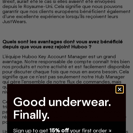
Brexit, aurait été le cas si elles avaient été envoyées
depuis le Royaume-Uni. Cela signifie que nous pouvons
garantir que nos clients européens bénéficient également
d'une excellente expérience lorsqu'ils reçoivent leurs
JustWears.
Quels sont les avantages dont vous avez bénéficié
depuis que vous avez rejoint Huboo ?
L’équipe Huboo Key Account Manager est un grand
avantage. Notre responsable de compte connaît très bien
nos produits et notre activité et est facilement disponible
pour discuter chaque fois que nous en avons besoin. Cela
signifie que ce n'est pas seulement notre Hub Manager
qui gère l'ensemble de notre flux de commandes, mais
qu'il y a une superposition plus stratégique, ainsi qu'un
niveau plus élevé de vision stratégique également.
Good underwear.
Ceci est particulièrement important au quatrième
trimestre, où des centaines de milliers de paires de
Finally.
pantalons ont été livrées aux entrepôts de Huboo pour
répondre à la demande des clients lors d'événements de
pointe comme le Black Friday et Noël.
Sign up to get
15% off
your first order ↘
Un autre avantage est que chaque jour – sans faute – nos