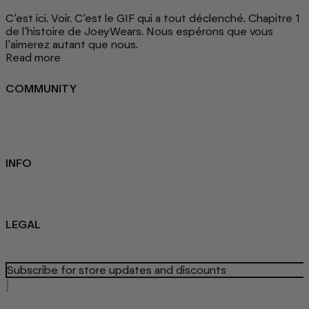
C'est ici. Voir. C'est le GIF qui a tout déclenché. Chapitre 1
de l'histoire de JoeyWears. Nous espérons que vous
l’aimerez autant que nous.
Read more
COMMUNITY
FAQ
Loyalty programme
Key Worker Discount
Student Discount
Contact Us
INFO
Sustainability
About us
Blog
LEGAL
Privacy Policy
Refund Policy
Terms Of Service