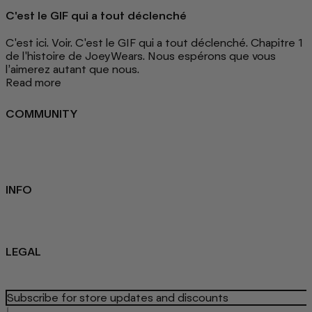
C'est le GIF qui a tout déclenché
C'est ici. Voir. C'est le GIF qui a tout déclenché. Chapitre 1
de l'histoire de JoeyWears. Nous espérons que vous
l’aimerez autant que nous.
Read more
COMMUNITY
FAQ
Loyalty programme
Key Worker Discount
Student Discount
Contact Us
INFO
Sustainability
About us
Blog
LEGAL
Privacy Policy
Refund Policy
Terms Of Service