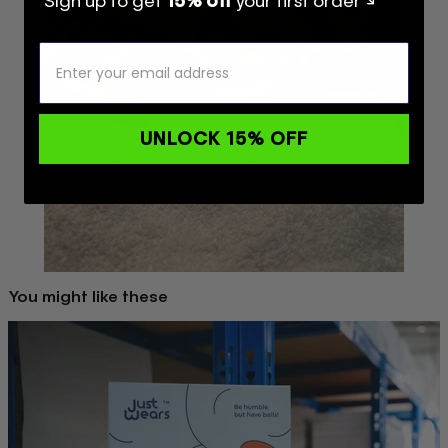
Sign up to get
15% off
your first order ↘
UNLOCK 15% OFF
You might like these