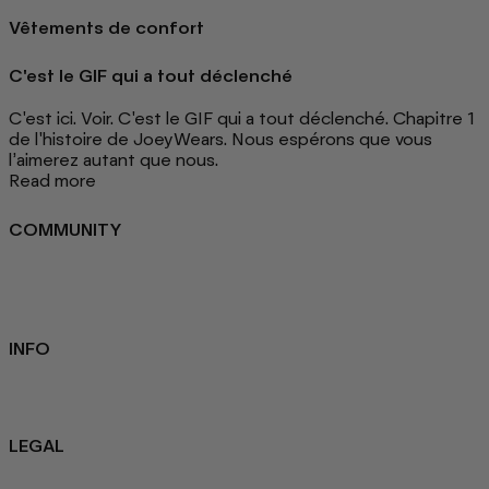
Vêtements de confort
C'est le GIF qui a tout déclenché
C'est ici. Voir. C'est le GIF qui a tout déclenché. Chapitre 1
de l'histoire de JoeyWears. Nous espérons que vous
l’aimerez autant que nous.
Read more
COMMUNITY
FAQ
Loyalty programme
Key Worker Discount
Student Discount
Contact Us
INFO
Sustainability
About us
Blog
LEGAL